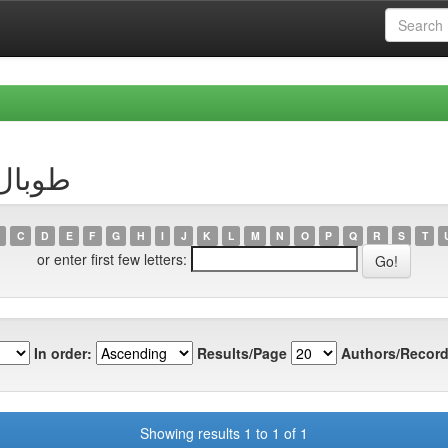
thor طوبال، منى
C
D
E
F
G
H
I
J
K
L
M
N
O
P
Q
R
S
T
or enter first few letters:
In order:
Results/Page
Authors/Record
Showing results 1 to 1 of 1