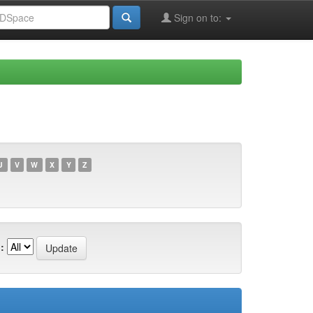
Sign on to:
U
V
W
X
Y
Z
: