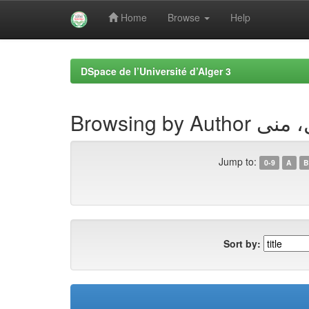
Home
Browse
Help
Skip
navigation
DSpace de l’Université d’Alger 3
Browsing by Au
Jump to:
0-9
A
B
Sort by: