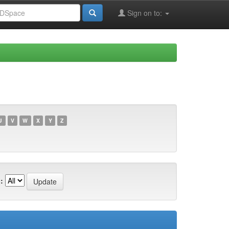
Sign on to:
U
V
W
X
Y
Z
: