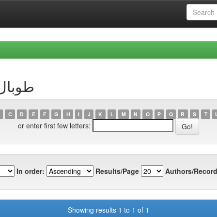
thor طوبال، منى
C
D
E
F
G
H
I
J
K
L
M
N
O
P
Q
R
S
T
or enter first few letters:
In order:
Results/Page
Authors/Record
Showing results 1 to 1 of 1