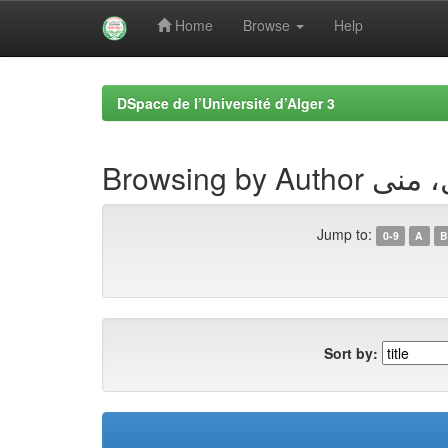
Home
Browse
Help
Skip
navigation
DSpace de l’Université d’Alger 3
Browsing by Au
Jump to:
0-9
A
B
Sort by: