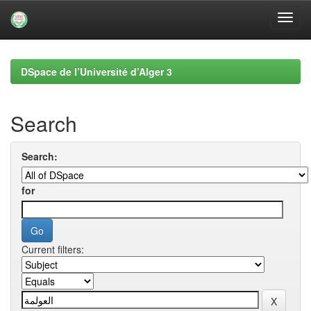
Skip
navigation
DSpace de l’Université d’Alger 3
Search
Search:
for
Current filters: