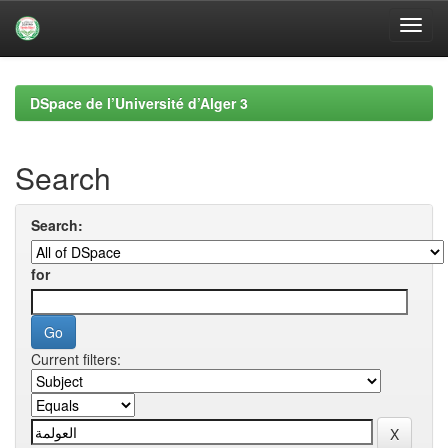
Skip
navigation
DSpace de l’Université d’Alger 3
Search
Search:
for
Current filters: