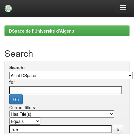
Skip
navigation
DSpace de l’Université d’Alger 3
Search
Search:
for
Current filters: