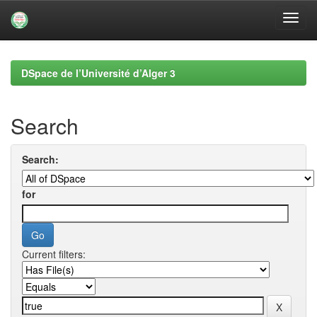
Skip
navigation
DSpace de l’Université d’Alger 3
Search
Search:
for
Current filters: