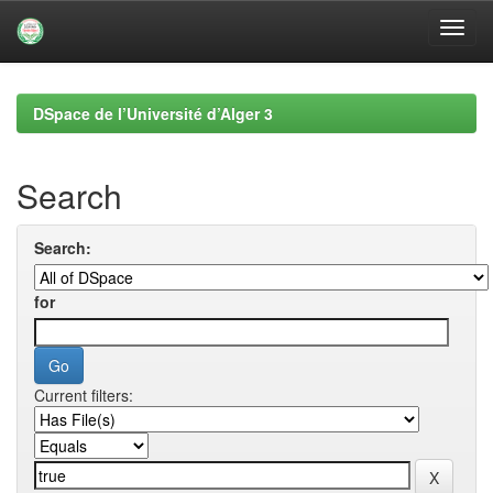
Skip
navigation
DSpace de l’Université d’Alger 3
Search
Search:
for
Current filters: