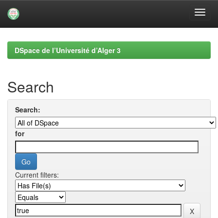
Skip
navigation
DSpace de l’Université d’Alger 3
Search
Search:
for
Current filters: