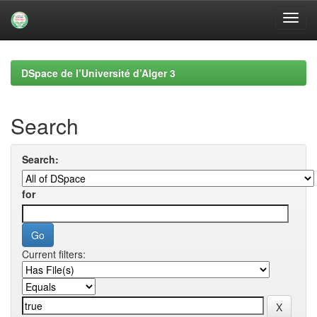
Skip
navigation
DSpace de l’Université d’Alger 3
Search
Search:
for
Current filters: