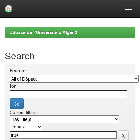
Skip
navigation
DSpace de l’Université d’Alger 3
Search
Search:
for
Current filters: