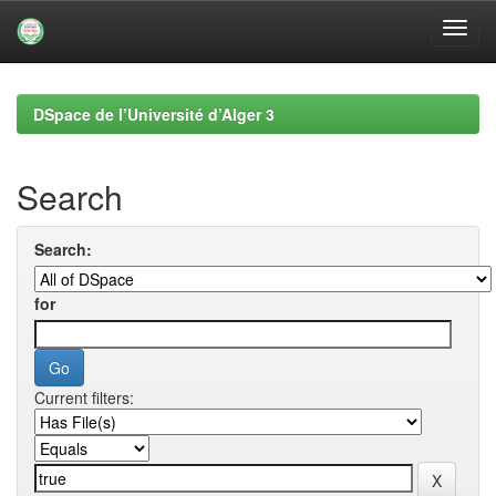
Skip
navigation
DSpace de l’Université d’Alger 3
Search
Search:
for
Current filters: