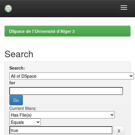
Skip
navigation
DSpace de l’Université d’Alger 3
Search
Search:
for
Current filters: