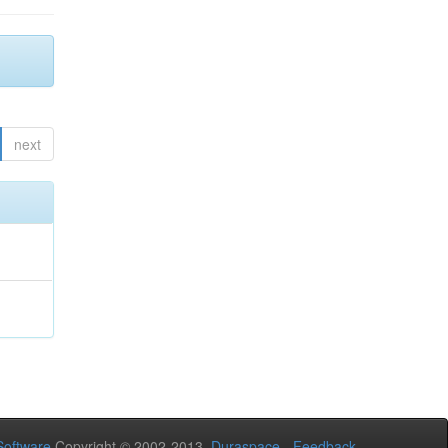
next
oftware
Copyright © 2002-2013
Duraspace
-
Feedback