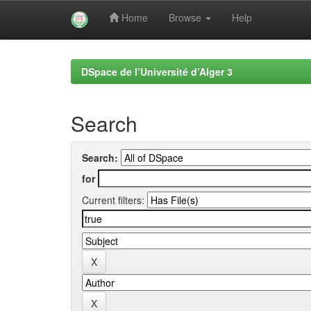
Home
Browse
Help
Skip
navigation
DSpace de l’Université d’Alger 3
Search
Search:
for
Current filters: