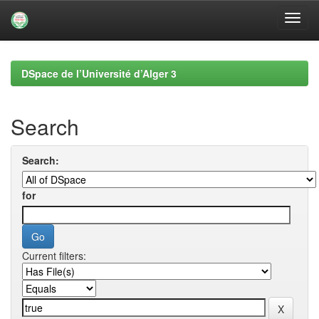
Skip
navigation
DSpace de l’Université d’Alger 3
Search
Search:
for
Current filters: