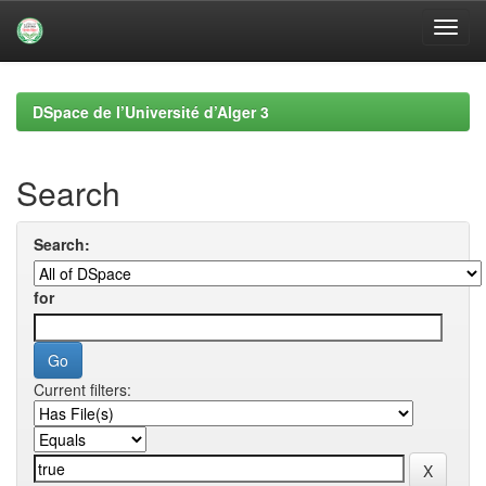
Skip
navigation
DSpace de l’Université d’Alger 3
Search
Search:
for
Current filters: