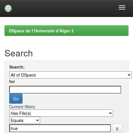
Skip
navigation
DSpace de l’Université d’Alger 3
Search
Search:
for
Current filters: