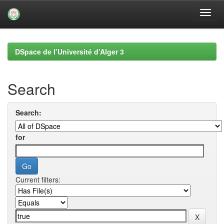
Skip
navigation
DSpace de l’Université d’Alger 3
Search
Search:
for
Current filters: