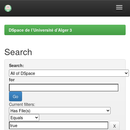
Skip
navigation
DSpace de l’Université d’Alger 3
Search
Search:
for
Current filters: