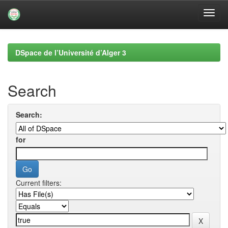
Skip
navigation
DSpace de l’Université d’Alger 3
Search
Search:
for
Current filters: