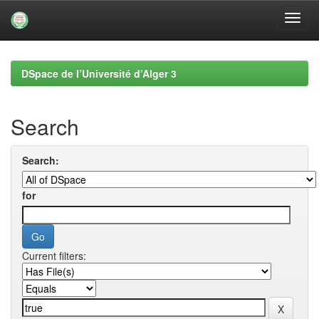
Skip
navigation
DSpace de l’Université d’Alger 3
Search
Search:
for
Current filters: