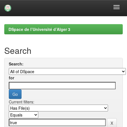
Skip
navigation
DSpace de l’Université d’Alger 3
Search
Search:
for
Current filters: