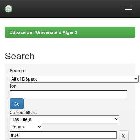
Skip
navigation
DSpace de l’Université d’Alger 3
Search
Search:
for
Current filters: