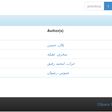
previous
1
Author(s)
بلال، حسين
سخري, عقيلة
غراب, امحمد رفيق
عينوس, رضوان
DSpace S