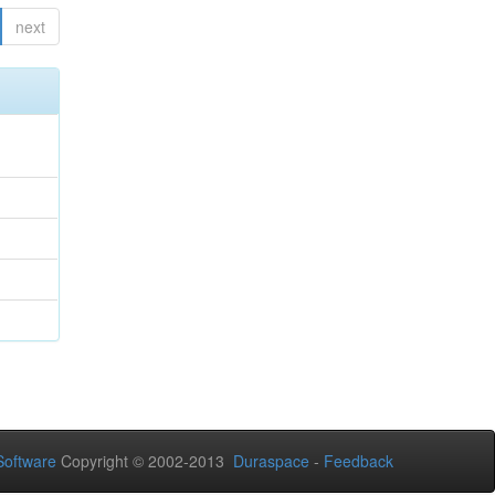
next
oftware
Copyright © 2002-2013
Duraspace
-
Feedback