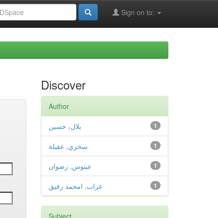
Sign on to:
Discover
Author
بلال، حسين
1
سخري, عقيلة
1
عينوس, رضوان
1
غراب, امحمد رفيق
1
Subject