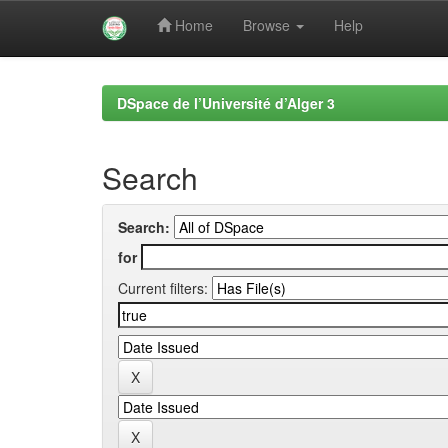
Home
Browse
Help
Skip
navigation
DSpace de l’Université d’Alger 3
Search
Search:
for
Current filters: