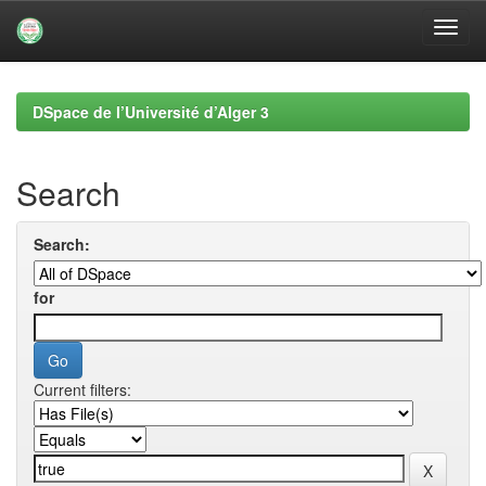
Skip
navigation
DSpace de l’Université d’Alger 3
Search
Search:
for
Current filters: