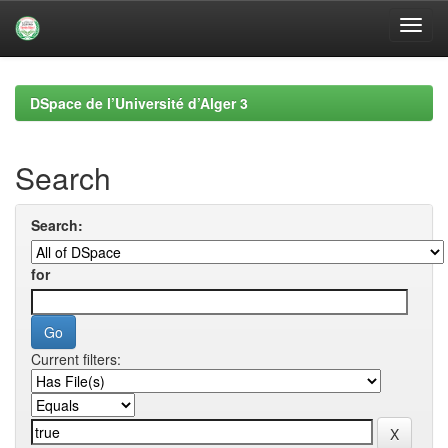
Skip
navigation
DSpace de l’Université d’Alger 3
Search
Search:
for
Current filters: