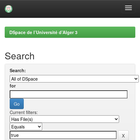
Skip
navigation
DSpace de l’Université d’Alger 3
Search
Search:
for
Current filters: