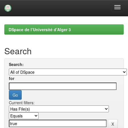
Skip
navigation
DSpace de l’Université d’Alger 3
Search
Search:
for
Current filters: