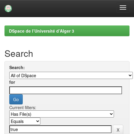
Skip
navigation
DSpace de l’Université d’Alger 3
Search
Search:
for
Current filters: