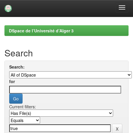
Skip
navigation
DSpace de l’Université d’Alger 3
Search
Search:
for
Current filters: