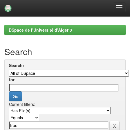
Skip
navigation
DSpace de l’Université d’Alger 3
Search
Search:
for
Current filters: