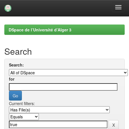
Skip
navigation
DSpace de l’Université d’Alger 3
Search
Search:
for
Current filters: