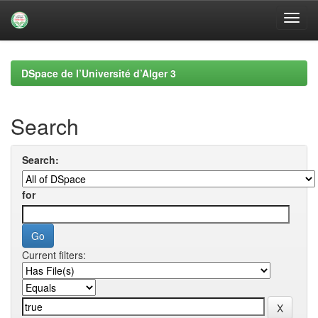
Skip
navigation
DSpace de l’Université d’Alger 3
Search
Search:
for
Current filters: