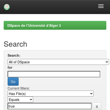
Skip
navigation
DSpace de l’Université d’Alger 3
Search
Search:
for
Current filters: