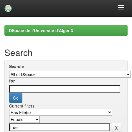
Skip
navigation
DSpace de l’Université d’Alger 3
Search
Search:
for
Current filters: