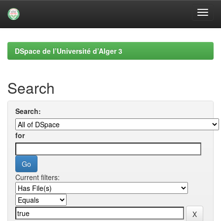
Skip
navigation
DSpace de l’Université d’Alger 3
Search
Search:
for
Current filters: