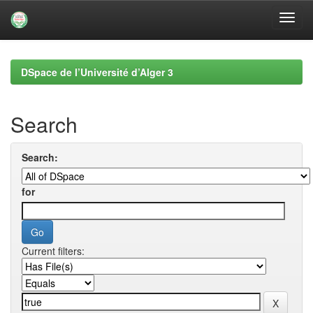
Skip
navigation
DSpace de l’Université d’Alger 3
Search
Search:
for
Current filters: