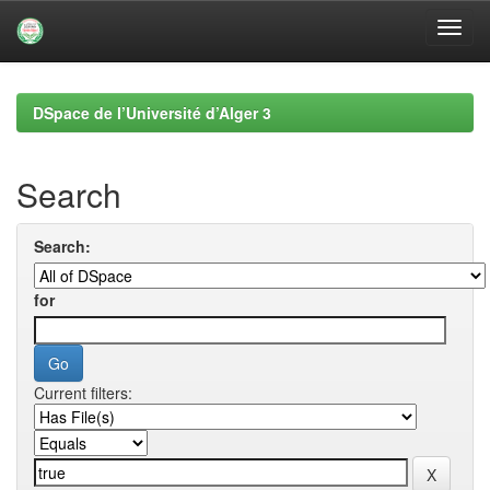
Skip
navigation
DSpace de l’Université d’Alger 3
Search
Search:
for
Current filters: