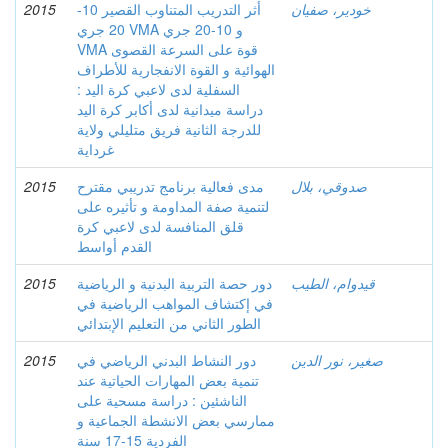
خودير، صفيان
أثر التدريب المتناوب القصير 10-
2015
20 جري VMA و 10-20 جري
VMA قوة على السرعة القصوى
الهوائية و القوة الانفجارية للأطراف
السفلية لدى لاعبي كرة اليد :
دراسة ميدانية لدى أكابر كرة اليد
للدرجة الثانية فريق متليلي ولاية
غرداية
صدوقي، بلال
مدى فعالية برنامج تدريبي مقترح
2015
لتنمية صفة المداومة و تأثيره على
قلق المنافسة لدى لاعبي كرة
القدم أواسط
قيدوام، الطيب
دور حصة التربية البدنية و الرياضية
2015
في إكتشاف المواهب الرياضية في
الطور الثاني من التعليم الإبتدائي
صغير، نور الدين
دور النشاط البدني الرياضي في
2015
تنمية بعض المهارات الحياتية عند
الناشئين : دراسة مسحية على
ممارسي بعض الانشطة الجماعية و
الفردية 15-17 سنة