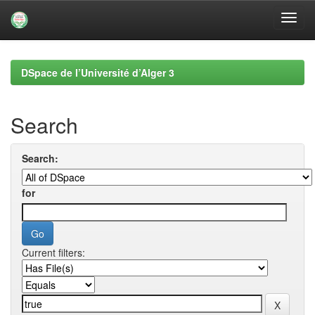
Skip
navigation
DSpace de l’Université d’Alger 3
Search
Search:
for
Current filters: