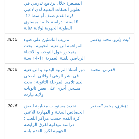
المصغرة خلال برنامج تدريبي في
تطوير الصفات البدنية لدى لاعبي
كرة القدم صنف أواسط 17-
19سنة : دراسة خاصة بمستوى
البطولة الجهوية لولاية عنابة
آيت وازو، محند واعمر
تدريب الناشئين على ضوء
2015
المواءمة الرياضية النخبوية : بحث
متمحور حول التوجيه و الانتقاء
الرياضي للفئة العمرية 11-14 سنة
العربي، محمد
دور أستاذ التربية البدنية و الرياضية
2015
في نشر الوعي الوقائي الصحي
لدى تلاميذ المرحلة الثانوية : بحث
مسحي أجرى على بعض ثانويات
ولاية تيارت
دهبازي، محمد الصغير
تحديد مستويات معيارية لبعض
2015
الخصائص البدنية و المهارية للاعبي
كرة القدم حسب مراكز اللعب :
دراسة ميدانية لفرق الرابطة
الجهوية لكرة القدم باتنة