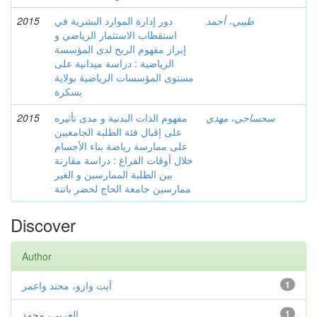
طيبي، أحمد
دور إدارة الموارد البشرية في
2015
استقطاب الاستثمار الرياضي و
إبراز مفهوم الربح لدى المؤسسة
الرياضية : دراسة ميدانية على
مستوى المؤسسات الرياضية بولاية
بسكرة
سحساحي، مهدي
مفهوم الذات البدنية و مدى تأثيره
2015
على إقبال فئة الطلبة الجامعيين
على ممارسة رياضة بناء الأجسام
خلال أوقات الفراغ : دراسة مقارنة
بين الطلبة الممارسين و الغير
ممارسين جامعة الحاج لخضر باتنة
Discover
Author
1
آيت وازو، محند واعمر
1
العربي، محمد