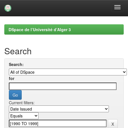
Skip
navigation
DSpace de l’Université d’Alger 3
Search
Search:
for
Current filters: