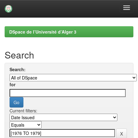
Skip
navigation
DSpace de l’Université d’Alger 3
Search
Search:
for
Current filters: