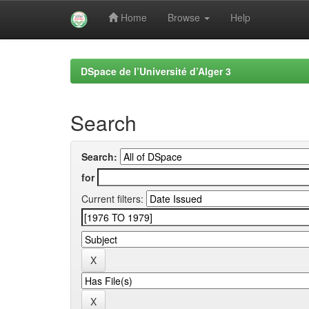
Home
Browse
Help
Skip
navigation
DSpace de l’Université d’Alger 3
Search
Search:
for
Current filters: