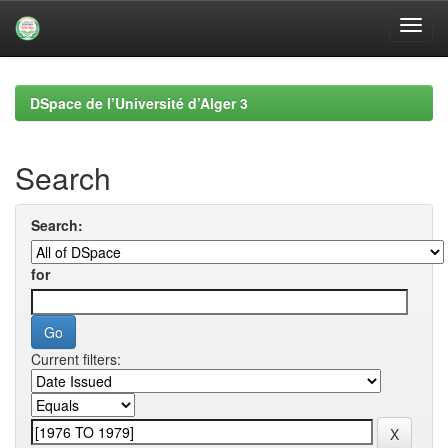
Skip
navigation
DSpace de l’Université d’Alger 3
Search
Search:
for
Current filters: