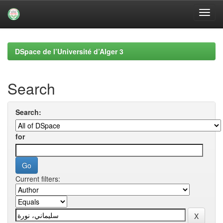
Skip
navigation
DSpace de l’Université d’Alger 3
Search
Search:
for
Current filters: