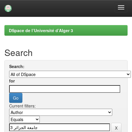
Skip
navigation
DSpace de l’Université d’Alger 3
Search
Search:
for
Current filters: