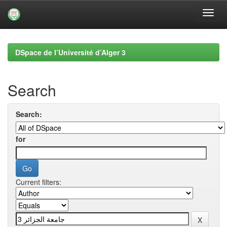
Skip
navigation
DSpace de l’Université d’Alger 3
Search
Search:
for
Current filters: