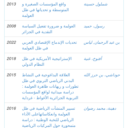
شملول حسينة
واقع المؤسسات الصغيرة و
2013
المتوسطة و تحدياتها في ظل
العولمة
رسول، حميد
العولمة و ضرورة تفعيل السياسة
2008
النقدية في الجزائر
بن عبد الرحمان, لياس
تحديات الإندماج الإقتصادي العربي
2022
في ظل العولمة
أفنوخ، غنية
الإستراتيجية الأمريكية في ظل
2018
النظام الدولي
حوداشي، بن حرز الله
العلاقة البداغوجية في النشاط
2015
البدني الرياضي التربوي في ظل
تطورات و ريهانات ظاهرة العولمة :
دراسة ميدانية لواقع المؤسسات
التربوية الجزائرية الأغواط - غرداية
دهينة، محمد رضوان
تسيير المنشآت الرياضية في ظل
2016
العولمة وانعكاساتهاعلى الأداء
الرياضي للنخبة الوطنية : دراسة
متمحورة حول المركبات الرياضية