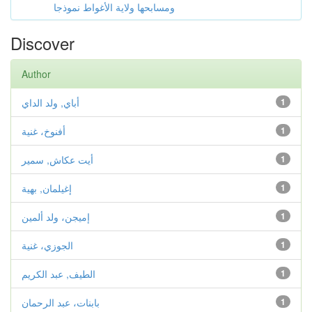
ومسابحها ولاية الأغواط نموذجا
Discover
Author
1
أباي, ولد الداي
1
أفنوخ، غنية
1
أيت عكاش, سمير
1
إغيلمان, بهية
1
إميجن، ولد ألمين
1
الجوزي، غنية
1
الطيف, عبد الكريم
1
بابنات، عبد الرحمان