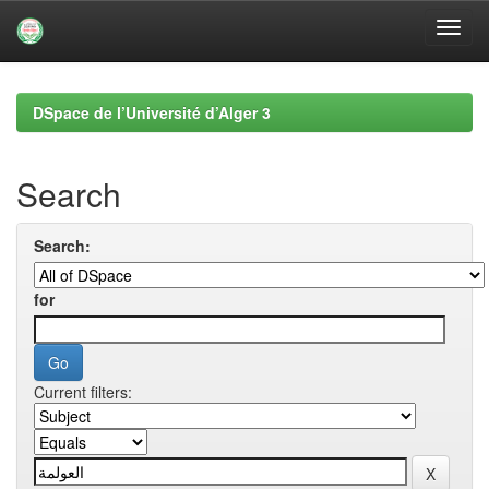
Skip
navigation
DSpace de l’Université d’Alger 3
Search
Search:
for
Current filters: