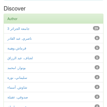
Discover
Author
29
جامعة الجزائر 3
6
ناصري, عبد القادر
5
قرماش،وهيبة
5
لجناف، عبد الرزاق
4
بونوار, امحمد
4
سليماني، نورة
4
شاوش, أسماء
4
صدوقي، عقيلة
4
عويسي, إيمان