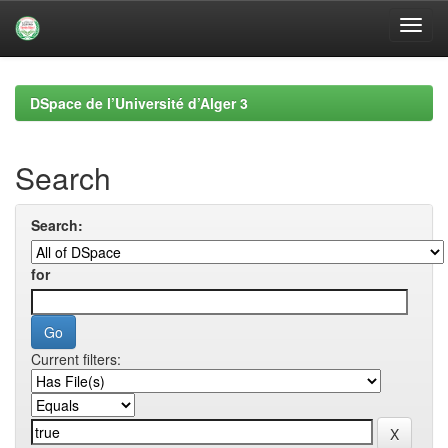
Skip
navigation
DSpace de l’Université d’Alger 3
Search
Search:
for
Current filters: