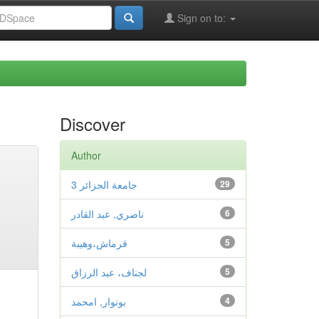
Sign on to:
Discover
Author
جامعة الجزائر 3
29
ناصري, عبد القادر
6
قرماش،وهيبة
5
لجناف، عبد الرزاق
5
بونوار, امحمد
4