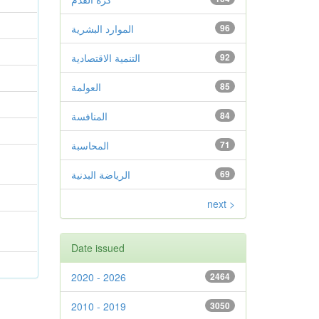
الموارد البشرية
96
التنمية الاقتصادية
92
العولمة
85
المنافسة
84
المحاسبة
71
الرياضة البدنية
69
next >
Date issued
2020 - 2026
2464
2010 - 2019
3050