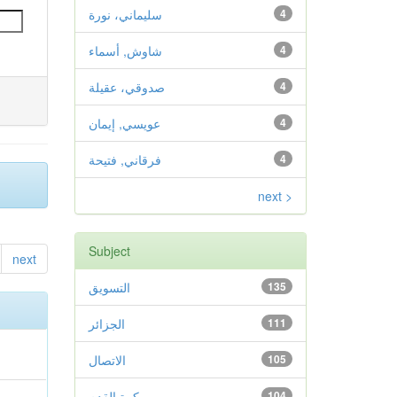
سليماني، نورة
4
شاوش, أسماء
4
صدوقي، عقيلة
4
عويسي, إيمان
4
فرقاني, فتيحة
4
next >
Subject
next
التسويق
135
الجزائر
111
الاتصال
105
كرة القدم
104