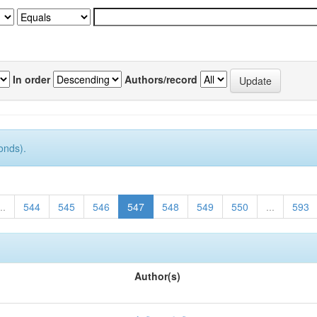
In order
Authors/record
onds).
..
544
545
546
547
548
549
550
...
593
Author(s)
جمعي, محمد