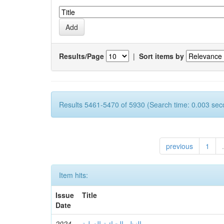
Results/Page
|
Sort items by
Results 5461-5470 of 5930 (Search time: 0.003 sec
previous
1
.
Item hits:
Issue
Title
Date
2024
النظم الجبائية الدولية