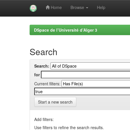
Home
Browse
Help
Skip
navigation
DSpace de l’Université d’Alger 3
Search
Search:
for
Current filters:
Start a new search
Add filters:
Use filters to refine the search results.