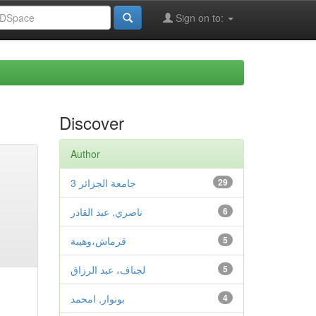
Sign on to:
Discover
Author
29
جامعة الجزائر 3
6
ناصري, عبد القادر
5
قرماش،وهيبة
5
لجناف، عبد الرزاق
4
بونوار, امحمد