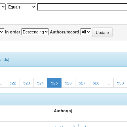
In order
Authors/record
onds).
..
522
523
524
525
526
527
528
...
593
Author(s)
آيت أوقاسي, فتيحة