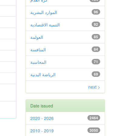
96
الموارد البشرية
92
التنمية الاقتصادية
85
العولمة
84
المنافسة
71
المحاسبة
69
الرياضة البدنية
next >
Date issued
2020 - 2026
2464
2010 - 2019
3050