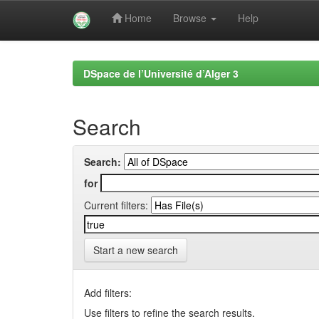
Home
Browse
Help
Skip
navigation
DSpace de l’Université d’Alger 3
Search
Search:
for
Current filters:
Start a new search
Add filters:
Use filters to refine the search results.