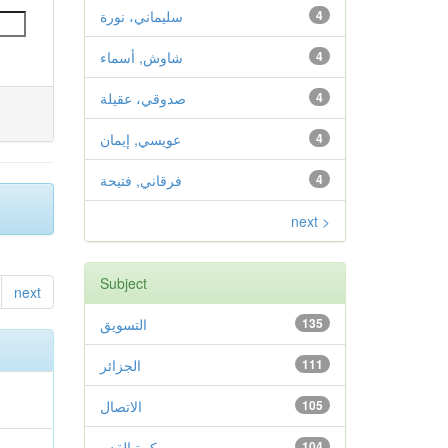
4
سليماني، نورة
4
شاوش, أسماء
4
صدوقي، عقيلة
4
عويسي, إيمان
4
فرقاني, فتيحة
next >
Subject
next
135
التسويق
111
الجزائر
105
الاتصال
104
كرة القدم