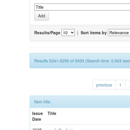
Results/Page
|
Sort items by
Results 5241-5250 of 5930 (Search time: 0.003 sec
previous
1
.
Item hits:
Issue
Title
Date
تقنيات التفاوض
2025