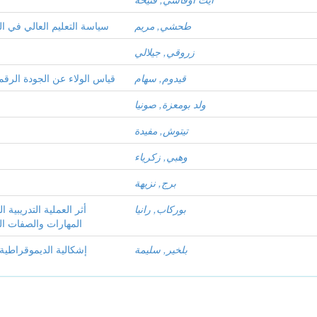
طحشي, مريم
سياسة التعليم العالي في الج
زروقي, جيلالي
قيدوم, سهام
قياس الولاء عن الجودة الرق
ولد بومعزة, صونيا
تيتوش, مفيدة
وهبي, زكرياء
برج, نزيهة
بوركاب, رانيا
أثر العملية التدريبية
المهارات والصفات الب
بلخير, سليمة
إشكالية الديموقراطية ا