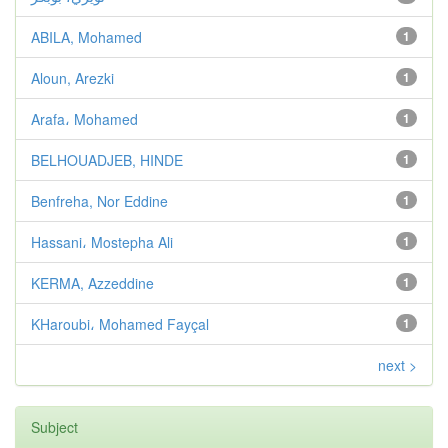
ABILA, Mohamed
1
Aloun, Arezki
1
Arafa، Mohamed
1
BELHOUADJEB, HINDE
1
Benfreha, Nor Eddine
1
Hassani، Mostepha Ali
1
KERMA, Azzeddine
1
KHaroubi، Mohamed Fayçal
1
next >
Subject