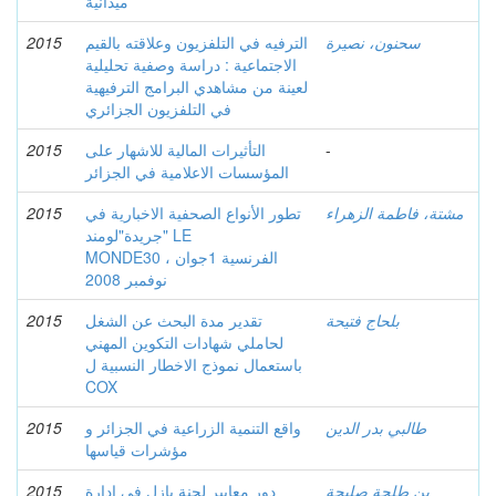
ميدانية
سحنون، نصيرة
الترفيه في التلفزيون وعلاقته بالقيم
2015
الاجتماعية : دراسة وصفية تحليلية
لعينة من مشاهدي البرامج الترفيهية
في التلفزيون الجزائري
-
التأثيرات المالية للاشهار على
2015
المؤسسات الاعلامية في الجزائر
مشتة، فاطمة الزهراء
تطور الأنواع الصحفية الاخبارية في
2015
جريدة"لومند" LE
MONDEالفرنسية 1جوان ، 30
نوفمبر 2008
بلحاج فتيحة
تقدير مدة البحث عن الشغل
2015
لحاملي شهادات التكوين المهني
باستعمال نموذج الاخطار النسبية ل
COX
طالبي بدر الدين
واقع التنمية الزراعية في الجزائر و
2015
مؤشرات قياسها
بن طلحة صليحة
دور معايير لجنة بازل في إدارة
2015