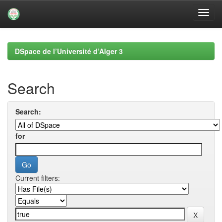
Skip
navigation
DSpace de l’Université d’Alger 3
Search
Search:
for
Current filters: